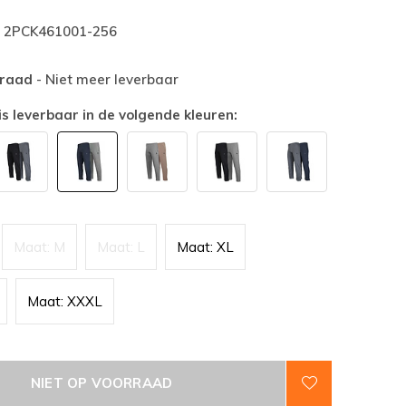
2PCK461001-256
rraad
- Niet meer leverbaar
is leverbaar in de volgende kleuren:
Maat: M
Maat: L
Maat: XL
Maat: XXXL
NIET OP VOORRAAD