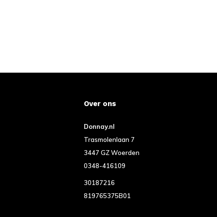
Over ons
Donnay.nl
Trasmolenlaan 7
3447 GZ Woerden
0348-416109
30187216
819765375B01