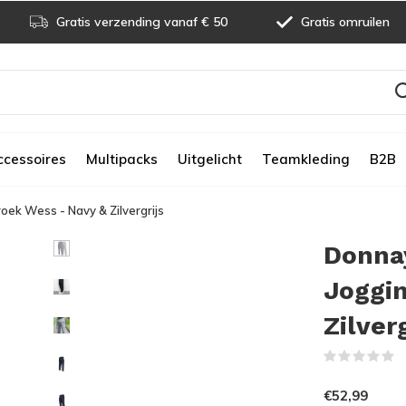
Gratis verzending vanaf € 50
Gratis omruilen
ccessoires
Multipacks
Uitgelicht
Teamkleding
B2B
oek Wess - Navy & Zilvergrijs
Donnay
Joggi
Zilverg
(
€52,99