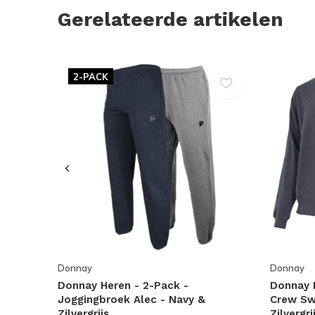
Gerelateerde artikelen
2-PACK
Donnay
Donnay
Donnay Heren - 2-Pack -
Donnay H
Joggingbroek Alec - Navy &
Crew Sw
Zilvergrijs
Zilvergri