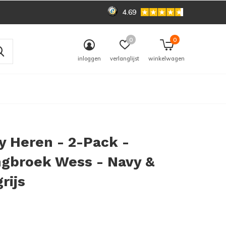
4.69
0
0
inloggen
verlanglijst
winkelwagen
 Heren - 2-Pack -
ngbroek Wess - Navy &
rijs
0)