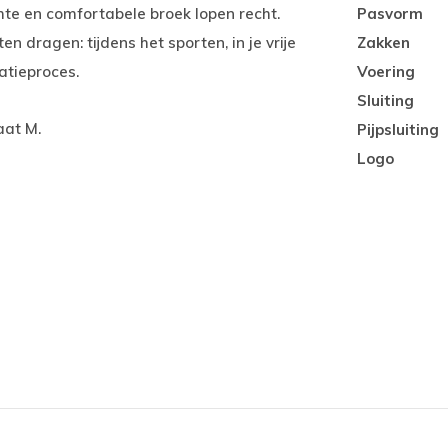
te en comfortabele broek lopen recht.
Pasvorm
n dragen: tijdens het sporten, in je vrije
Zakken
datieproces.
Voering
Sluiting
aat M.
Pijpsluiting
Logo