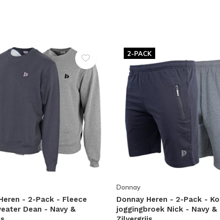
2-PACK
Donnay
eren - 2-Pack - Fleece
Donnay Heren - 2-Pack - Ko
eater Dean - Navy &
joggingbroek Nick - Navy &
js
Zilvergrijs