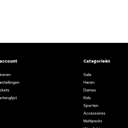
 account
Categorieën
treren
Sale
bestellingen
Heren
ickets
Dames
erlanglijst
Kids
Sporten
Accessoires
Multipacks