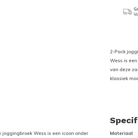
Gr
Va
2-Pack jogg
Wess is een
van deze za
klassiek mod
Specif
y joggingbroek Wess is een icoon onder
Materiaal