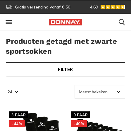
s!
Gratis verzending vanaf € 50
4.69
Gratis omruilen
Producten getagd met zwarte
sportsokken
FILTER
3 PAAR
9 PAAR
-44%
-40%