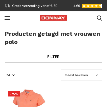
s!
Gratis verzending vanaf € 50
4.69
Gratis omruilen
Producten getagd met vrouwen
polo
FILTER
-75%