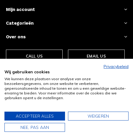
Mijn account
Categorieën
Over ons
CALL US
EMAIL US
Privacybeleid
Wij gebruiken cookies
We kunnen deze plaatsen voor analyse van onze
bezoekersgegevens, om onze website te verbeteren,
gepersonaliseerde inhoud te tonen en om u een geweldige website-
ervaring te bieden. Voor meer informatie over de cookies die we
gebruiken opent u de instellingen.
© Copyright
2026
- Theme By
DMWS
-
RSS-feed
ACCEPTEER ALLES
WEIGEREN
0
0
NEE, PAS AAN