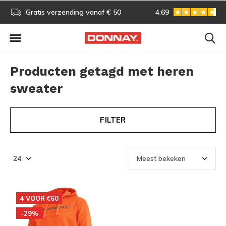
s!
Gratis verzending vanaf € 50
4.69
Gratis omruilen
Producten getagd met heren
sweater
FILTER
4 VOOR €60
-29%