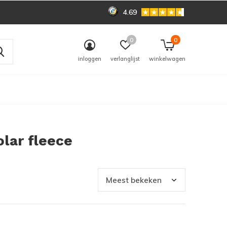
4.69
0
0
inloggen
verlanglijst
winkelwagen
lar fleece