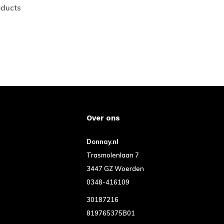
oducts
Over ons
Donnay.nl
Trasmolenlaan 7
3447 GZ Woerden
0348-416109
30187216
819765375B01