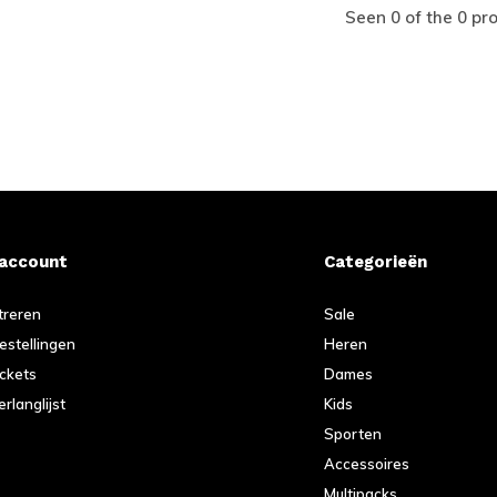
Seen 0 of the 0 pr
 account
Categorieën
treren
Sale
bestellingen
Heren
ickets
Dames
erlanglijst
Kids
Sporten
Accessoires
Multipacks