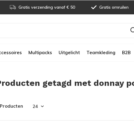
Gratis verzending vanaf € 50
Gratis omruilen
ccessoires
Multipacks
Uitgelicht
Teamkleding
B2B
Producten getagd met donnay po
 Producten