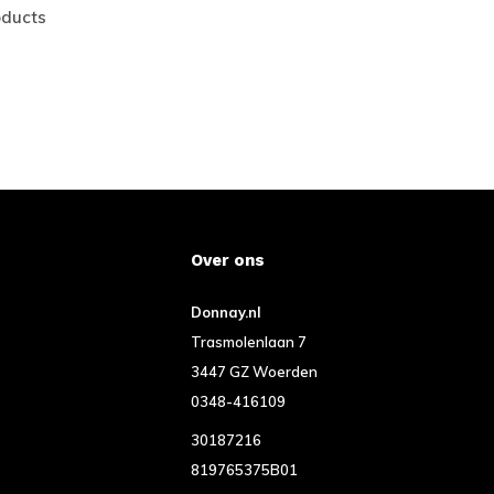
oducts
Over ons
Donnay.nl
Trasmolenlaan 7
3447 GZ Woerden
0348-416109
30187216
819765375B01