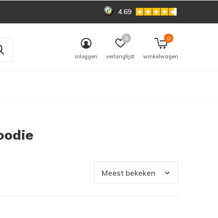
4.69
0
0
inloggen
verlanglijst
winkelwagen
oodie