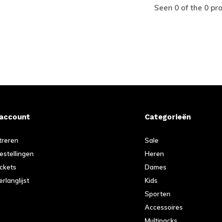
Seen 0 of the 0 pr
 account
Categorieën
treren
Sale
bestellingen
Heren
ickets
Dames
erlanglijst
Kids
Sporten
Accessoires
Multipacks