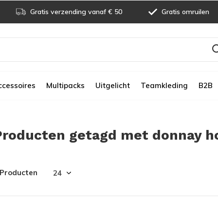
Gratis verzending vanaf € 50
Gratis omruilen
ccessoires
Multipacks
Uitgelicht
Teamkleding
B2B
Producten getagd met donnay h
 Producten