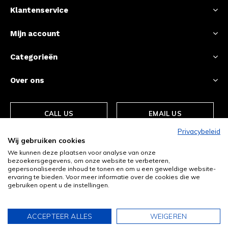
Klantenservice
Mijn account
Categorieën
Over ons
CALL US
EMAIL US
Privacybeleid
Wij gebruiken cookies
We kunnen deze plaatsen voor analyse van onze
bezoekersgegevens, om onze website te verbeteren,
gepersonaliseerde inhoud te tonen en om u een geweldige website-
ervaring te bieden. Voor meer informatie over de cookies die we
gebruiken opent u de instellingen.
© Copyright
2026
- Theme By
DMWS
-
RSS-feed
ACCEPTEER ALLES
WEIGEREN