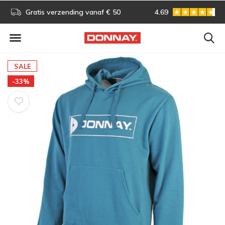
s!
Gratis verzending vanaf € 50
4.69
Gratis omruilen
SALE
-33%