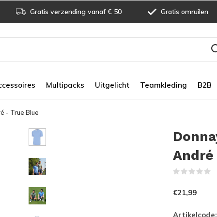
Gratis verzending vanaf € 50
Gratis omruilen
ccessoires
Multipacks
Uitgelicht
Teamkleding
B2B
é - True Blue
Donnay
André 
(
€21,99
Artikelcode: