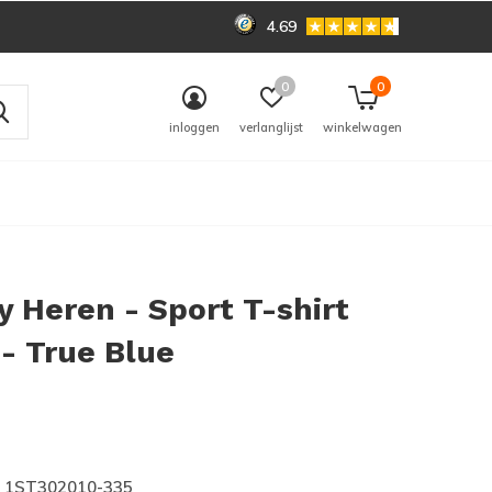
4.69
0
0
inloggen
verlanglijst
winkelwagen
 Heren - Sport T-shirt
- True Blue
0)
1ST302010-335