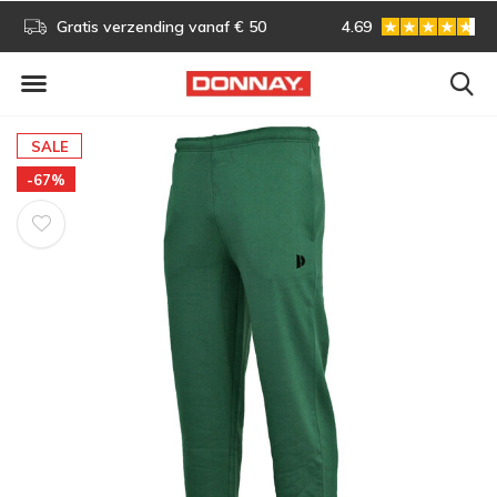
s!
Gratis verzending vanaf € 50
4.69
Gratis omruilen
SALE
-67%