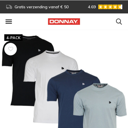
s!
Gratis verzending vanaf € 50
4.69
Gratis omruilen
4-PACK