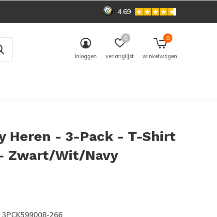
4.69
0
0
inloggen
verlanglijst
winkelwagen
 Heren - 3-Pack - T-Shirt
 - Zwart/Wit/Navy
0)
3PCK599008-266