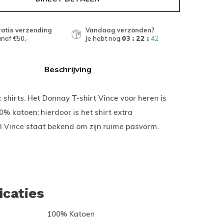
atis verzending
Vandaag verzonden?
naf €50,-
Je hebt nog
03 : 22 :
41
Beschrijving
 shirts. Het Donnay T-shirt Vince voor heren is
 katoen; hierdoor is het shirt extra
! Vince staat bekend om zijn ruime pasvorm.
icaties
100% Katoen