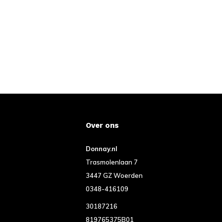
Over ons
Donnay.nl
Trasmolenlaan 7
3447 GZ Woerden
0348-416109
30187216
819765375B01