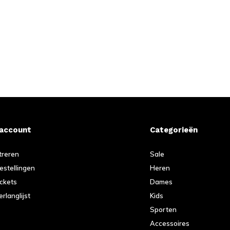
 account
Categorieën
treren
Sale
bestellingen
Heren
ickets
Dames
erlanglijst
Kids
Sporten
Accessoires