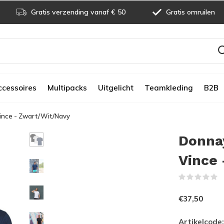
Gratis verzending vanaf € 50
Gratis omruilen
ccessoires
Multipacks
Uitgelicht
Teamkleding
B2B
Vince - Zwart/Wit/Navy
Donnay
Vince
(
€37,50
Artikelcode: