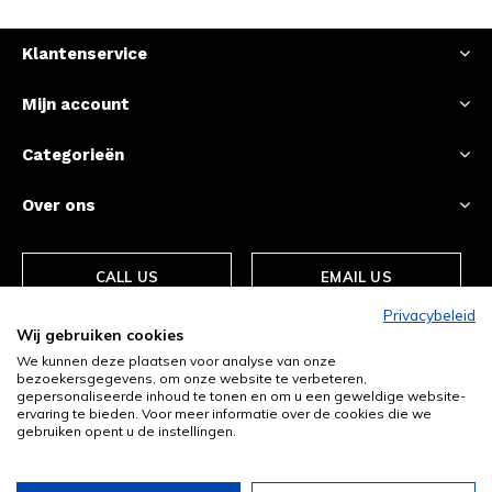
Klantenservice
Mijn account
Categorieën
Over ons
CALL US
EMAIL US
Privacybeleid
Wij gebruiken cookies
We kunnen deze plaatsen voor analyse van onze
bezoekersgegevens, om onze website te verbeteren,
gepersonaliseerde inhoud te tonen en om u een geweldige website-
ervaring te bieden. Voor meer informatie over de cookies die we
gebruiken opent u de instellingen.
© Copyright
2026
- Theme By
DMWS
-
RSS-feed