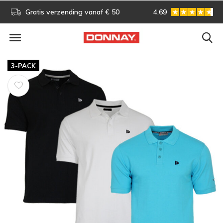
s!
Gratis verzending vanaf € 50
4.69
Gratis omruilen
3-PACK