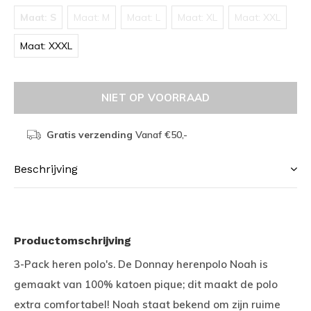
Maat: S
Maat: M
Maat: L
Maat: XL
Maat: XXL
Maat: XXXL
NIET OP VOORRAAD
Gratis verzending
Vanaf €50,-
Beschrijving
Productomschrijving
3-Pack heren polo's. De Donnay herenpolo Noah is
gemaakt van 100% katoen pique; dit maakt de polo
extra comfortabel! Noah staat bekend om zijn ruime