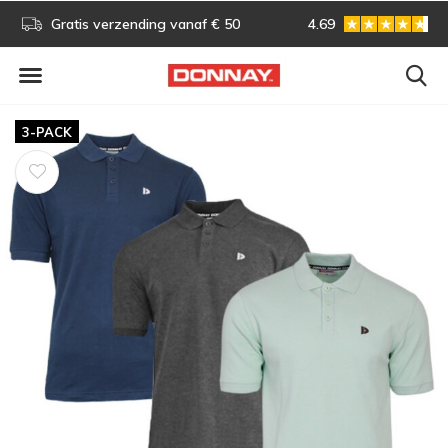
s!
Gratis verzending vanaf € 50
4.69
Gratis omruilen
3-PACK