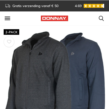
s!
Gratis verzending vanaf € 50
4.69
Gratis omruilen
2-PACK