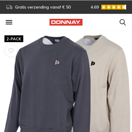
s!
Gratis verzending vanaf € 50
4.69
Gratis omruilen
2-PACK