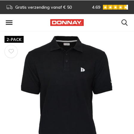
s!
Gratis verzending vanaf € 50
4.69
Gratis omruilen
2-PACK