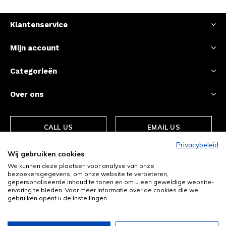
Klantenservice
Mijn account
Categorieën
Over ons
CALL US
EMAIL US
Privacybeleid
Wij gebruiken cookies
We kunnen deze plaatsen voor analyse van onze
bezoekersgegevens, om onze website te verbeteren,
gepersonaliseerde inhoud te tonen en om u een geweldige website-
ervaring te bieden. Voor meer informatie over de cookies die we
gebruiken opent u de instellingen.
© Copyright
2026
- Theme By
DMWS
-
RSS-feed