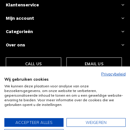
Klantenservice
Mijn account
Categorieën
Over ons
CALL US
EMAIL US
Privacybeleid
Wij gebruiken cookies
We kunnen deze plaatsen voor analyse van onze
bezoekersgegevens, om onze website te verbeteren,
gepersonaliseerde inhoud te tonen en om u een geweldige website-
ervaring te bieden. Voor meer informatie over de cookies die we
gebruiken opent u de instellingen.
© Copyright
2026
- Theme By
DMWS
-
RSS-feed
ACCEPTEER ALLES
WEIGEREN