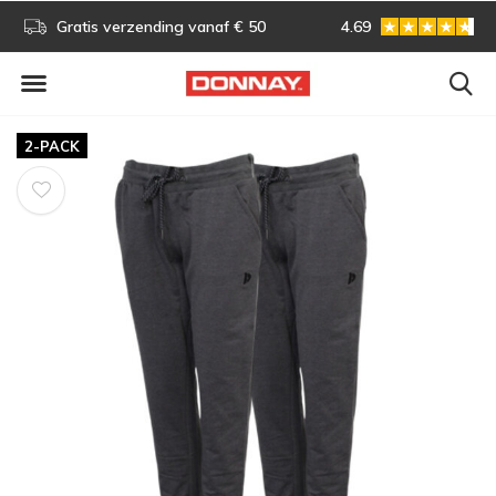
s!
Gratis verzending vanaf € 50
4.69
Gratis omruilen
2-PACK