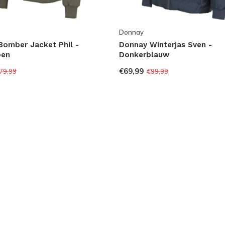
Donnay
Bomber Jacket Phil -
Donnay Winterjas Sven -
oen
Donkerblauw
€69,99
79,99
€99,99