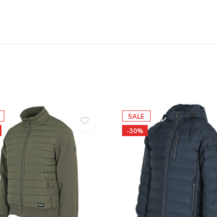
SALE
-30%