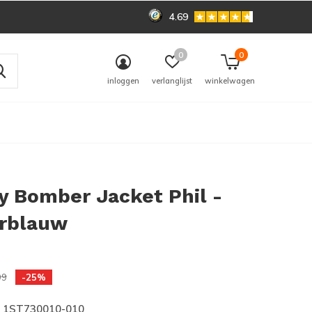
4.69
0
0
inloggen
verlanglijst
winkelwagen
y Bomber Jacket Phil -
rblauw
0)
99
-25%
1ST730010-010