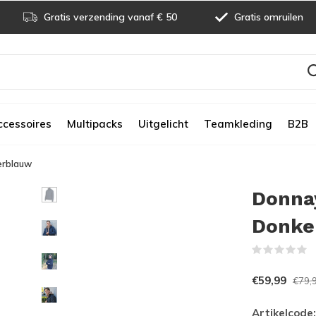
Gratis verzending vanaf € 50
Gratis omruilen
ccessoires
Multipacks
Uitgelicht
Teamkleding
B2B
erblauw
Donna
Donke
(
€59,99
€79,
Artikelcode: