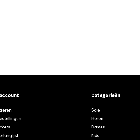
 account
Categorieën
treren
Sale
bestellingen
Heren
ickets
Dames
erlanglijst
Kids