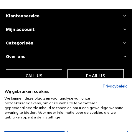
Klantenservice
Mijn account
Categorieën
Over ons
CALL US
EMAIL US
Privacybeleid
Wij gebruiken cookies
We kunnen deze plaatsen voor analyse van onze
bezoekersgegevens, om onze website te verbeteren,
gepersonaliseerde inhoud te tonen en om u een geweldige website-
ervaring te bieden. Voor meer informatie over de cookies die we
gebruiken opent u de instellingen.
© Copyright
2026
- Theme By
DMWS
-
RSS-feed