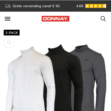
s!
Gratis verzending vanaf € 50
4.69
Gratis omruilen
3-PACK