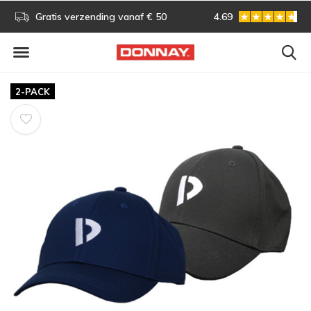
s!
Gratis verzending vanaf € 50
4.69
Gratis omruilen
2-PACK