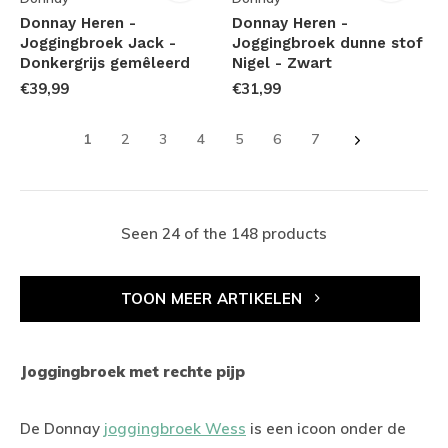
Donnay Heren -
Donnay Heren -
Joggingbroek Jack -
Joggingbroek dunne stof
Donkergrijs gemêleerd
Nigel - Zwart
€39,99
€31,99
1
2
3
4
5
6
7
Seen 24 of the 148 products
TOON MEER ARTIKELEN
Joggingbroek met rechte pijp
De Donnay
joggingbroek Wess
is een icoon onder de