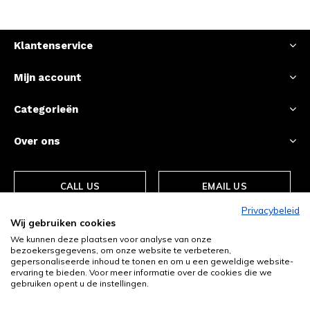
Klantenservice
Mijn account
Categorieën
Over ons
CALL US
EMAIL US
Privacybeleid
Wij gebruiken cookies
We kunnen deze plaatsen voor analyse van onze
bezoekersgegevens, om onze website te verbeteren,
gepersonaliseerde inhoud te tonen en om u een geweldige website-
ervaring te bieden. Voor meer informatie over de cookies die we
gebruiken opent u de instellingen.